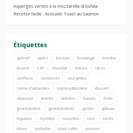
Asperges vertes à la mozzarella di bufala
Recette facile : Avocado Toast au Saumon
Étiquettes
apéritif
apéro
biscuits
boulange
brioche
brunch
CAP
chocolat
chèvre
citron
confiture
conserves
courgettes
crème d'amandes
crème pâtissière
dessert
déjeuner
entrée
entrées
fraises
fruits
gourmandise
gourmandises
goûter
gâteau
légumes
myrtilles
noisettes
noix
oeufs
olives
pistache
plats salés
poisson