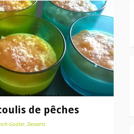
coulis de pêches
nch-Goûter
,
Desserts