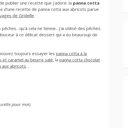
 de publier une recette que j’adore: la
panna cotta
rée d’une recette de panna cotta aux abricots parue
yages de Gridelle
.
s pêches…qu’à cela ne tienne…j’ai utilisé des pêches
douceur à ce délicat dessert qui a eu beaucoup de
 pouvez toujours essayer les
panna cotta à la
 et caramel au beurre salé
, la
panna cotta chocolat
 aux abricots
…
eurette pour moi
)