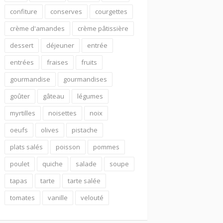
confiture
conserves
courgettes
crème d'amandes
crème pâtissière
dessert
déjeuner
entrée
entrées
fraises
fruits
gourmandise
gourmandises
goûter
gâteau
légumes
myrtilles
noisettes
noix
oeufs
olives
pistache
plats salés
poisson
pommes
poulet
quiche
salade
soupe
tapas
tarte
tarte salée
tomates
vanille
velouté