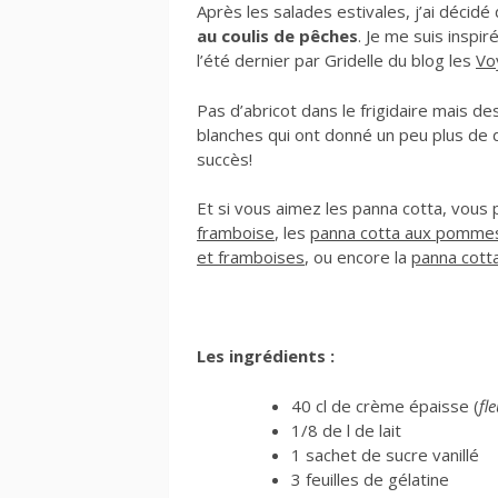
Après les salades estivales, j’ai décidé
au coulis de pêches
. Je me suis inspi
l’été dernier par Gridelle du blog les
Vo
Pas d’abricot dans le frigidaire mais de
blanches qui ont donné un peu plus de 
succès!
Et si vous aimez les panna cotta, vous
framboise
, les
panna cotta aux pommes
et framboises
, ou encore la
panna cotta
Les ingrédients :
40 cl de crème épaisse (
fl
1/8 de l de lait
1 sachet de sucre vanillé
3 feuilles de gélatine