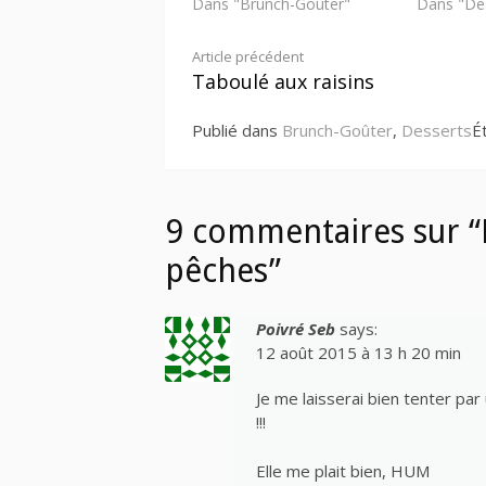
Dans "Brunch-Goûter"
Dans "De
Lire
Article précédent
Taboulé aux raisins
la
Publié dans
Brunch-Goûter
,
Desserts
É
suite
9 commentaires sur “P
pêches”
Poivré Seb
says:
12 août 2015 à 13 h 20 min
Je me laisserai bien tenter par
!!!
Elle me plait bien, HUM