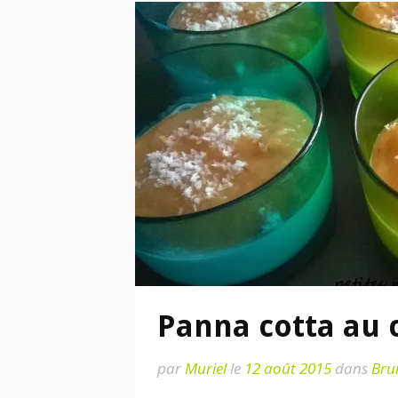
Panna cotta au 
par
Muriel
le
12 août 2015
dans
Bru