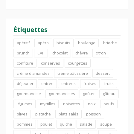
Étiquettes
apéritif
apéro
biscuits
boulange
brioche
brunch
CAP
chocolat
chèvre
citron
confiture
conserves
courgettes
crème d'amandes
crème pâtissière
dessert
déjeuner
entrée
entrées
fraises
fruits
gourmandise
gourmandises
goûter
gâteau
légumes
myrtilles
noisettes
noix
oeufs
olives
pistache
plats salés
poisson
pommes
poulet
quiche
salade
soupe