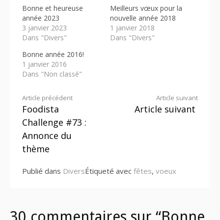
Bonne et heureuse
Meilleurs vœux pour la
année 2023
nouvelle année 2018
3 janvier 2023
1 janvier 2018
Dans "Divers"
Dans "Divers"
Bonne année 2016!
1 janvier 2016
Dans "Non classé"
Lire
Article précédent
Article suivant
Foodista
Article suivant
la
Challenge #73 :
suite
Annonce du
thème
Publié dans
Divers
Étiqueté avec
fêtes
,
voeux
30 commentaires sur “Bonne