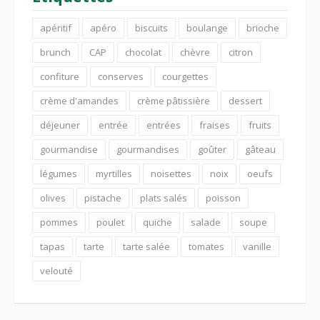
apéritif
apéro
biscuits
boulange
brioche
brunch
CAP
chocolat
chèvre
citron
confiture
conserves
courgettes
crème d'amandes
crème pâtissière
dessert
déjeuner
entrée
entrées
fraises
fruits
gourmandise
gourmandises
goûter
gâteau
légumes
myrtilles
noisettes
noix
oeufs
olives
pistache
plats salés
poisson
pommes
poulet
quiche
salade
soupe
tapas
tarte
tarte salée
tomates
vanille
velouté