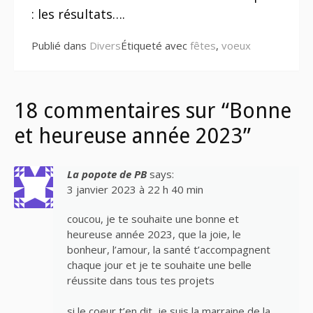
la
: les résultats….
suite
Publié dans
Divers
Étiqueté avec
fêtes
,
voeux
18 commentaires sur “Bonne
et heureuse année 2023”
La popote de PB
says:
3 janvier 2023 à 22 h 40 min
coucou, je te souhaite une bonne et
heureuse année 2023, que la joie, le
bonheur, l’amour, la santé t’accompagnent
chaque jour et je te souhaite une belle
réussite dans tous tes projets
si le coeur t’en dit, je suis la marraine de la