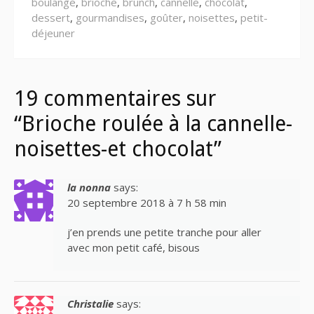
boulange
,
brioche
,
brunch
,
cannelle
,
chocolat
,
dessert
,
gourmandises
,
goûter
,
noisettes
,
petit-
déjeuner
19 commentaires sur
“Brioche roulée à la cannelle-
noisettes-et chocolat”
la nonna
says:
20 septembre 2018 à 7 h 58 min
j’en prends une petite tranche pour aller
avec mon petit café, bisous
Christalie
says: