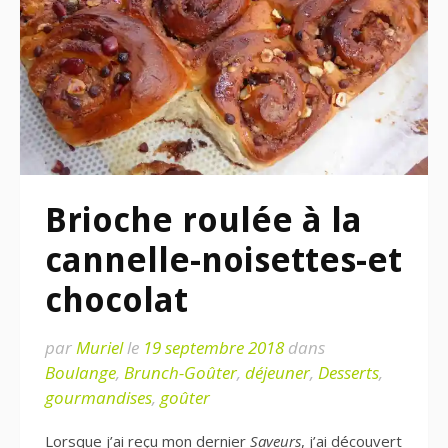
Brioche roulée à la
cannelle-noisettes-et
chocolat
par
Muriel
le
19 septembre 2018
dans
Boulange
,
Brunch-Goûter
,
déjeuner
,
Desserts
,
gourmandises
,
goûter
Lorsque j’ai reçu mon dernier
Saveurs
, j’ai découvert