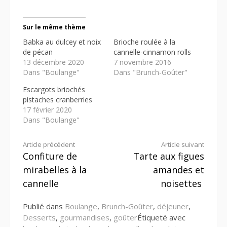
Sur le même thème
Babka au dulcey et noix
Brioche roulée à la
de pécan
cannelle-cinnamon rolls
13 décembre 2020
7 novembre 2016
Dans "Boulange"
Dans "Brunch-Goûter"
Escargots briochés
pistaches cranberries
17 février 2020
Dans "Boulange"
Lire
Article précédent
Article suivant
Confiture de
Tarte aux figues
la
mirabelles à la
amandes et
suite
cannelle
noisettes
Publié dans
Boulange
,
Brunch-Goûter
,
déjeuner
,
Desserts
,
gourmandises
,
goûter
Étiqueté avec