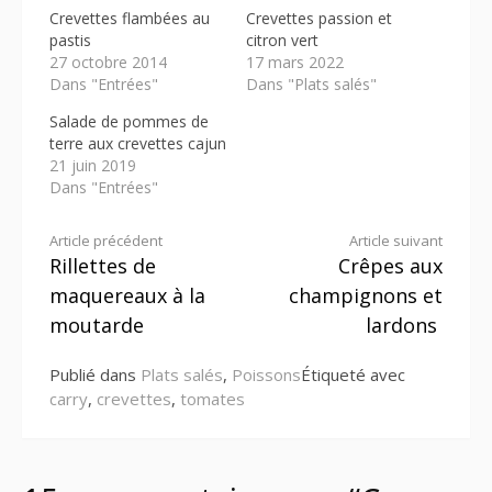
Crevettes flambées au
Crevettes passion et
pastis
citron vert
27 octobre 2014
17 mars 2022
Dans "Entrées"
Dans "Plats salés"
Salade de pommes de
terre aux crevettes cajun
21 juin 2019
Dans "Entrées"
Lire
Article précédent
Article suivant
Rillettes de
Crêpes aux
la
maquereaux à la
champignons et
suite
moutarde
lardons
Publié dans
Plats salés
,
Poissons
Étiqueté avec
carry
,
crevettes
,
tomates