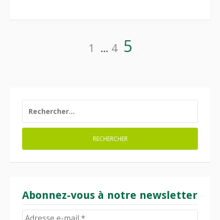
Pagination
Page
Page
Page
5
1
…
4
des
publications
RECHERCHER :
Abonnez-vous à notre newsletter