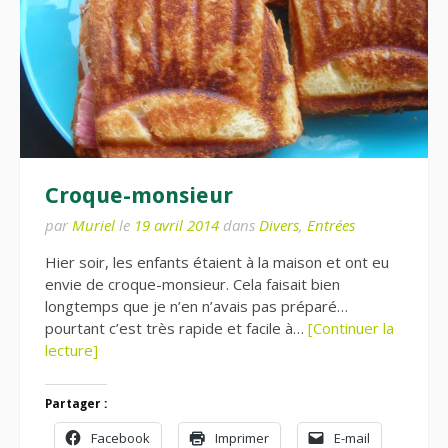
Croque-monsieur
par
Muriel
le
19 avril 2014
dans
Divers
,
Entrées
Hier soir, les enfants étaient à la maison et ont eu
envie de croque-monsieur. Cela faisait bien
longtemps que je n’en n’avais pas préparé…
pourtant c’est très rapide et facile à…
[Continuer la
lecture]
Partager :
Facebook
Imprimer
E-mail