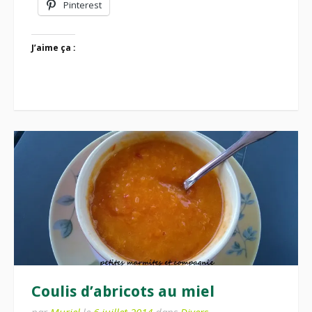
Pinterest
J’aime ça :
Coulis d’abricots au miel
par
Muriel
le
6 juillet 2014
dans
Divers