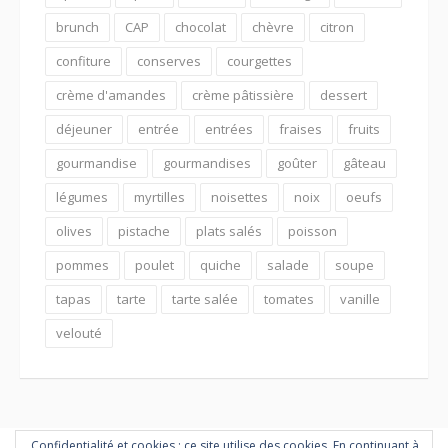
brunch
CAP
chocolat
chèvre
citron
confiture
conserves
courgettes
crème d'amandes
crème pâtissière
dessert
déjeuner
entrée
entrées
fraises
fruits
gourmandise
gourmandises
goûter
gâteau
légumes
myrtilles
noisettes
noix
oeufs
olives
pistache
plats salés
poisson
pommes
poulet
quiche
salade
soupe
tapas
tarte
tarte salée
tomates
vanille
velouté
Confidentialité et cookies : ce site utilise des cookies. En continuant à