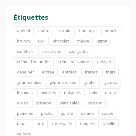
Étiquettes
apéritif
apéro
biscuits
boulange
brioche
brunch
CAP
chocolat
chèvre
citron
confiture
conserves
courgettes
crème d'amandes
crème pâtissière
dessert
déjeuner
entrée
entrées
fraises
fruits
gourmandise
gourmandises
goûter
gâteau
légumes
myrtilles
noisettes
noix
oeufs
olives
pistache
plats salés
poisson
pommes
poulet
quiche
salade
soupe
tapas
tarte
tarte salée
tomates
vanille
velouté