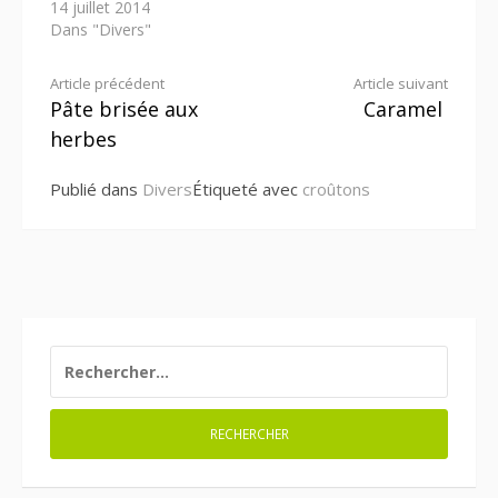
14 juillet 2014
Dans "Divers"
Lire
Article précédent
Article suivant
Pâte brisée aux
Caramel
la
herbes
suite
Publié dans
Divers
Étiqueté avec
croûtons
RECHERCHER :