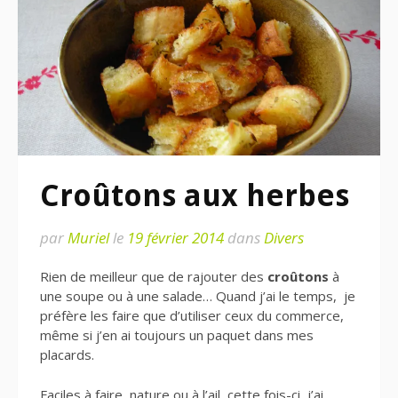
Croûtons aux herbes
par
Muriel
le
19 février 2014
dans
Divers
Rien de meilleur que de rajouter des
croûtons
à
une soupe ou à une salade… Quand j’ai le temps, je
préfère les faire que d’utiliser ceux du commerce,
même si j’en ai toujours un paquet dans mes
placards.
Faciles à faire, nature ou à l’ail, cette fois-ci, j’ai