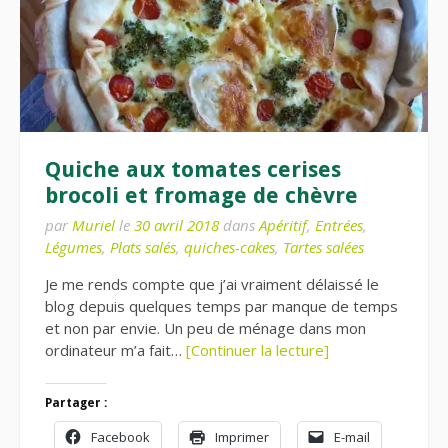
Quiche aux tomates cerises
brocoli et fromage de chèvre
par
Muriel
le
30 avril 2018
dans
Apéritif
,
Entrées
,
Légumes
,
Plats salés
,
quiches-cakes
,
Tartes salées
Je me rends compte que j’ai vraiment délaissé le
blog depuis quelques temps par manque de temps
et non par envie. Un peu de ménage dans mon
ordinateur m’a fait…
[Continuer la lecture]
Partager :
Facebook
Imprimer
E-mail