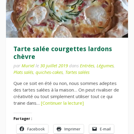
Tarte salée courgettes lardons
chèvre
par
Muriel
le
30 juillet 2019
dans
Entrées
,
Légumes
,
Plats salés
,
quiches-cakes
,
Tartes salées
Que ce soit en été ou non, nous sommes adeptes
des tartes salées à la maison… On peut rivaliser de
créativité ou tout simplement utiliser tout ce qui
traine dans…
[Continuer la lecture]
Partager :
Facebook
Imprimer
E-mail