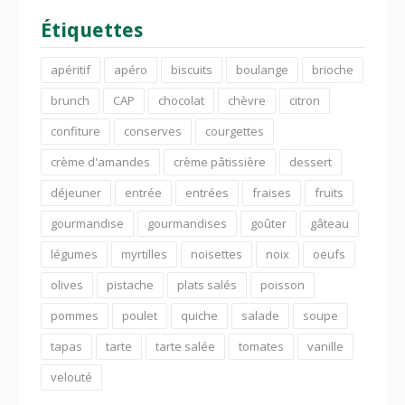
Étiquettes
apéritif
apéro
biscuits
boulange
brioche
brunch
CAP
chocolat
chèvre
citron
confiture
conserves
courgettes
crème d'amandes
crème pâtissière
dessert
déjeuner
entrée
entrées
fraises
fruits
gourmandise
gourmandises
goûter
gâteau
légumes
myrtilles
noisettes
noix
oeufs
olives
pistache
plats salés
poisson
pommes
poulet
quiche
salade
soupe
tapas
tarte
tarte salée
tomates
vanille
velouté