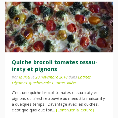
Quiche brocoli tomates ossau-
iraty et pignons
par
Muriel
le
20 novembre 2018
dans
Entrées
,
Légumes
,
quiches-cakes
,
Tartes salées
C’est une quiche brocoli tomates ossau-iraty et
pignons qui s’est retrouvée au menu à la maison il y
a quelques temps. L’avantage avec les quiches,
c’est que quoi que l’on…
[Continuer la lecture]