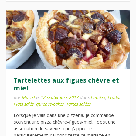
Tartelettes aux figues chèvre et
miel
par
Muriel
le
12 septembre 2017
dans
Entrées
,
Fruits
,
Plats salés
,
quiches-cakes
,
Tartes salées
Lorsque je vais dans une pizzeria, je commande
souvent une pizza chèvre-figues-miel… c’est une
association de saveurs que j’apprécie
particulièrement. J’ai donc testé ce mariage en