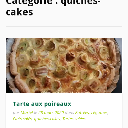
Catégorie :
quiches-
cakes
Tarte aux poireaux
par
Muriel
le
28 mars 2020
dans
Entrées
,
Légumes
,
Plats salés
,
quiches-cakes
,
Tartes salées