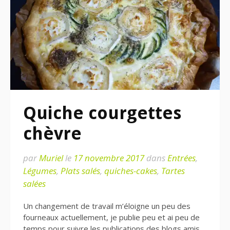
Quiche courgettes
chèvre
par
Muriel
le
17 novembre 2017
dans
Entrées
,
Légumes
,
Plats salés
,
quiches-cakes
,
Tartes
salées
Un changement de travail m’éloigne un peu des
fourneaux actuellement, je publie peu et ai peu de
temps pour suivre les publications des blogs amis