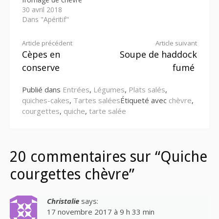
30 avril 2018
Dans "Apéritif"
Lire
Article précédent
Article suivant
Cèpes en
Soupe de haddock
la
conserve
fumé
suite
Publié dans
Entrées
,
Légumes
,
Plats salés
,
quiches-cakes
,
Tartes salées
Étiqueté avec
chèvre
,
courgettes
,
quiche
,
tarte salée
20 commentaires sur “Quiche
courgettes chèvre”
Christalie
says:
17 novembre 2017 à 9 h 33 min