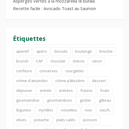
Asperges vertes à la mozzarella di bufala
Recette facile : Avocado Toast au Saumon
Étiquettes
apéritif
apéro
biscuits
boulange
brioche
brunch
CAP
chocolat
chèvre
citron
confiture
conserves
courgettes
crème d'amandes
crème pâtissière
dessert
déjeuner
entrée
entrées
fraises
fruits
gourmandise
gourmandises
goûter
gâteau
légumes
myrtilles
noisettes
noix
oeufs
olives
pistache
plats salés
poisson