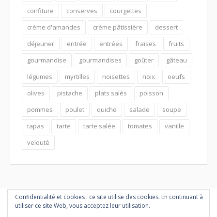
confiture
conserves
courgettes
crème d'amandes
crème pâtissière
dessert
déjeuner
entrée
entrées
fraises
fruits
gourmandise
gourmandises
goûter
gâteau
légumes
myrtilles
noisettes
noix
oeufs
olives
pistache
plats salés
poisson
pommes
poulet
quiche
salade
soupe
tapas
tarte
tarte salée
tomates
vanille
velouté
Confidentialité et cookies : ce site utilise des cookies. En continuant à
utiliser ce site Web, vous acceptez leur utilisation.