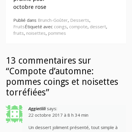
octobre rose
Publié dans
Brunch-Goûter
,
Desserts
,
Fruits
Étiqueté avec
coings
,
compote
,
dessert
,
fruits
,
noisettes
,
pommes
13 commentaires sur
“Compote d’automne:
pommes coings et noisettes
torréfiées”
Aggietlili
says:
22 octobre 2017 à 8 h 34 min
Un dessert joliment présenté, tout simple à