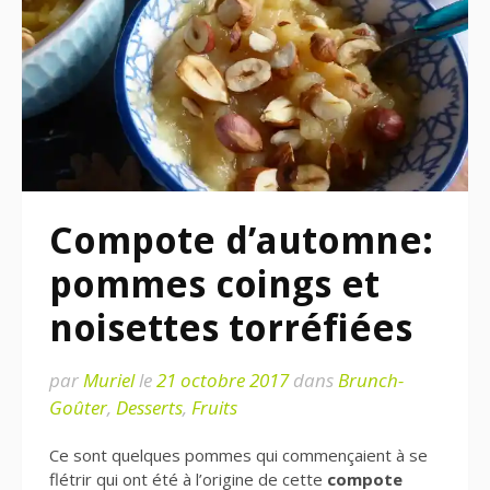
Compote d’automne:
pommes coings et
noisettes torréfiées
par
Muriel
le
21 octobre 2017
dans
Brunch-
Goûter
,
Desserts
,
Fruits
Ce sont quelques pommes qui commençaient à se
flétrir qui ont été à l’origine de cette
compote