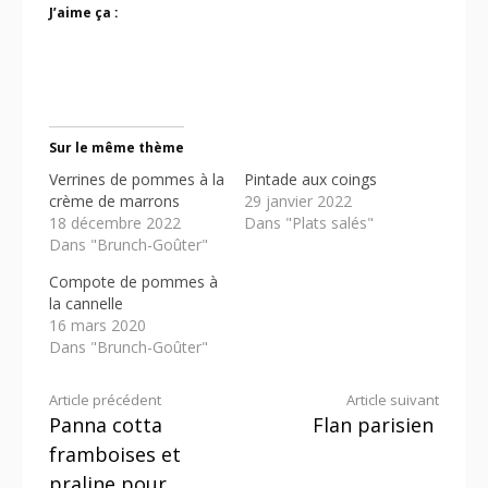
J’aime ça :
Sur le même thème
Verrines de pommes à la
Pintade aux coings
crème de marrons
29 janvier 2022
18 décembre 2022
Dans "Plats salés"
Dans "Brunch-Goûter"
Compote de pommes à
la cannelle
16 mars 2020
Dans "Brunch-Goûter"
Lire
Article précédent
Article suivant
Panna cotta
Flan parisien
la
framboises et
suite
praline pour