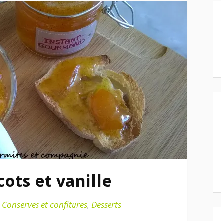
cots et vanille
s
Conserves et confitures
,
Desserts