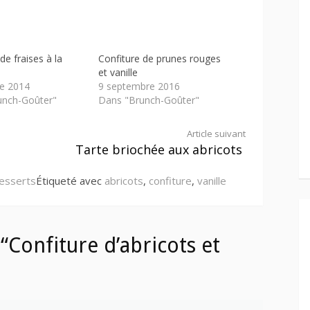
de fraises à la
Confiture de prunes rouges
et vanille
e 2014
9 septembre 2016
unch-Goûter"
Dans "Brunch-Goûter"
Article suivant
Tarte briochée aux abricots
esserts
Étiqueté avec
abricots
,
confiture
,
vanille
Confiture d’abricots et