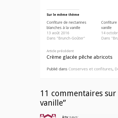
Sur le même thème
Confiture de nectarines
Confiture 
blanches à la vanille
vanille
13 août 2016
14 octobr
Dans "Brunch-Goûter"
Dans "Br
Lire
Article précédent
Crème glacée pêche abricots
la
Publié dans
Conserves et confitures
,
D
suite
11 commentaires sur “
vanille”
kty
says: