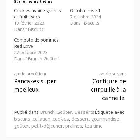
Sur le même thème
Cookies avoine graines
Octobre rose 1
et fruits secs
7 octobre 2024
19 février 2023
Dans "Biscuits"
Dans "Biscuits"
Compote de pommes
Red Love
27 octobre 2023
Dans "Brunch-Goûter"
Lire
Article précédent
Article suivant
Pancakes super
Confiture de
la
moelleux
citrouille à la
suite
cannelle
Publié dans
Brunch-Goûter
,
Desserts
Étiqueté avec
biscuits
,
collation
,
cookies
,
dessert
,
gourmandise
,
goûter
,
petit-déjeuner
,
pralines
,
tea time