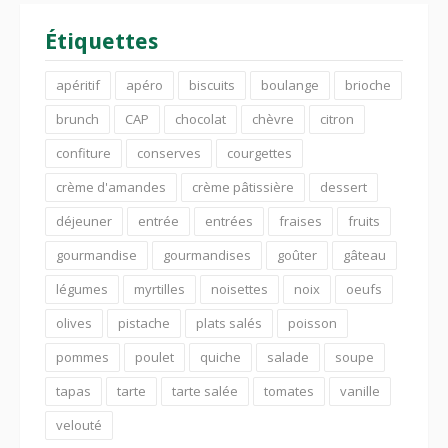
Étiquettes
apéritif
apéro
biscuits
boulange
brioche
brunch
CAP
chocolat
chèvre
citron
confiture
conserves
courgettes
crème d'amandes
crème pâtissière
dessert
déjeuner
entrée
entrées
fraises
fruits
gourmandise
gourmandises
goûter
gâteau
légumes
myrtilles
noisettes
noix
oeufs
olives
pistache
plats salés
poisson
pommes
poulet
quiche
salade
soupe
tapas
tarte
tarte salée
tomates
vanille
velouté