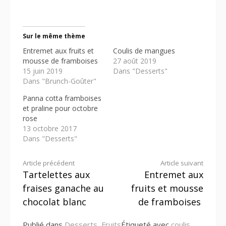
Sur le même thème
Entremet aux fruits et
Coulis de mangues
mousse de framboises
27 août 2019
15 juin 2019
Dans "Desserts"
Dans "Brunch-Goûter"
Panna cotta framboises
et praline pour octobre
rose
13 octobre 2017
Dans "Desserts"
Lire
Article précédent
Article suivant
Tartelettes aux
Entremet aux
la
fraises ganache au
fruits et mousse
suite
chocolat blanc
de framboises
Publié dans
Desserts
,
Fruits
Étiqueté avec
coulis
,