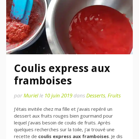
Coulis express aux
framboises
par
Muriel
le
10 juin 2019
dans
Desserts
,
Fruits
J’étais invitée chez ma fille et j’avais repéré un
dessert aux fruits rouges bien gourmand pour
lequel j’avais besoin de coulis de fruits. Après
quelques recherches sur la toile, j’ai trouvé une
recette de
coulis express aux framboises
. Je dis