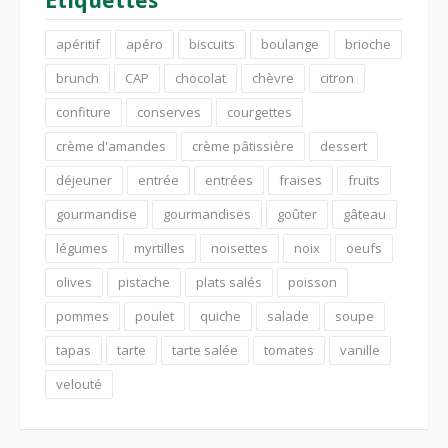
Étiquettes
apéritif
apéro
biscuits
boulange
brioche
brunch
CAP
chocolat
chèvre
citron
confiture
conserves
courgettes
crème d'amandes
crème pâtissière
dessert
déjeuner
entrée
entrées
fraises
fruits
gourmandise
gourmandises
goûter
gâteau
légumes
myrtilles
noisettes
noix
oeufs
olives
pistache
plats salés
poisson
pommes
poulet
quiche
salade
soupe
tapas
tarte
tarte salée
tomates
vanille
velouté