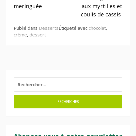
la
meringuée
aux myrtilles et
suite
coulis de cassis
Publié dans
Desserts
Étiqueté avec
chocolat
,
crème
,
dessert
RECHERCHER :