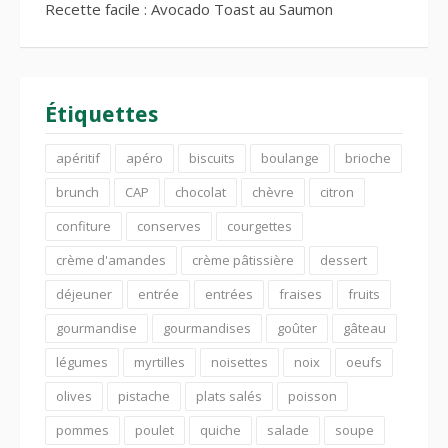
Recette facile : Avocado Toast au Saumon
Étiquettes
apéritif
apéro
biscuits
boulange
brioche
brunch
CAP
chocolat
chèvre
citron
confiture
conserves
courgettes
crème d'amandes
crème pâtissière
dessert
déjeuner
entrée
entrées
fraises
fruits
gourmandise
gourmandises
goûter
gâteau
légumes
myrtilles
noisettes
noix
oeufs
olives
pistache
plats salés
poisson
pommes
poulet
quiche
salade
soupe