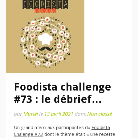
Foodista challenge
#73 : le débrief…
par
Muriel
le
13 avril 2021
dans
Non classé
Un grand merci aux participantes du
Foodista
Chalenge #73
dont le thème était « une recette