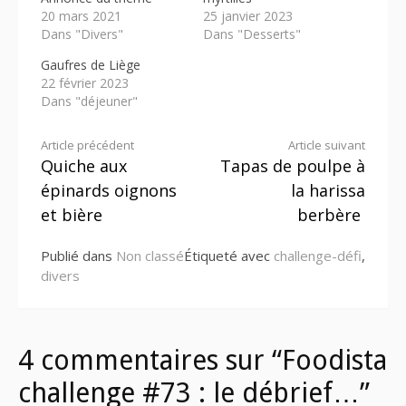
20 mars 2021
25 janvier 2023
Dans "Divers"
Dans "Desserts"
Gaufres de Liège
22 février 2023
Dans "déjeuner"
Lire
Article précédent
Article suivant
Quiche aux
Tapas de poulpe à
la
épinards oignons
la harissa
suite
et bière
berbère
Publié dans
Non classé
Étiqueté avec
challenge-défi
,
divers
4 commentaires sur “Foodista
challenge #73 : le débrief…”