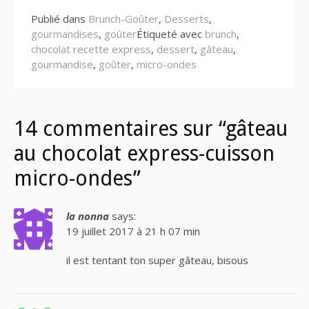
Publié dans
Brunch-Goûter
,
Desserts
,
gourmandises
,
goûter
Étiqueté avec
brunch
,
chocolat recette express
,
dessert
,
gâteau
,
gourmandise
,
goûter
,
micro-ondes
14 commentaires sur “gâteau
au chocolat express-cuisson
micro-ondes”
la nonna
says:
19 juillet 2017 à 21 h 07 min
il est tentant ton super gâteau, bisous