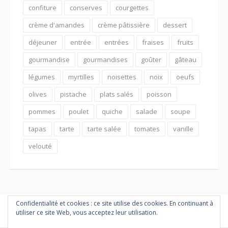
confiture
conserves
courgettes
crème d'amandes
crème pâtissière
dessert
déjeuner
entrée
entrées
fraises
fruits
gourmandise
gourmandises
goûter
gâteau
légumes
myrtilles
noisettes
noix
oeufs
olives
pistache
plats salés
poisson
pommes
poulet
quiche
salade
soupe
tapas
tarte
tarte salée
tomates
vanille
velouté
Confidentialité et cookies : ce site utilise des cookies. En continuant à
utiliser ce site Web, vous acceptez leur utilisation.