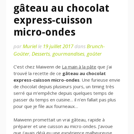
gâteau au chocolat
express-cuisson
micro-ondes
par
Muriel
le
19 juillet 2017
dans
Brunch-
Goûter
,
Desserts
,
gourmandises
,
goûter
C’est chez Maiwenn de
La main à la pâte
que j’ai
trouvé la recette de ce
gâteau au chocolat
express-cuisson micro-ondes
. Une furieuse envie
de chocolat depuis plusieurs jours, un timing très
serré qui m’empêche depuis quelques temps de
passer du temps en cuisine… il n’en fallait pas plus
pour que je file aux fourneaux…
Maiwenn promettait un vrai gâteau, rapide à
préparer et une cuisson au micro-ondes. J’avoue
que j’avais déjà eu une expérience malheureuse