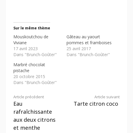
Sur le même thème
Mouskoutchou de
Gâteau au yaourt
Viviane
pommes et framboises
17 avril 2023
25 avril 2017
Dans "Brunch-Goûter"
Dans "Brunch-Goûter"
Marbré chocolat
pistache
20 octobre 2015
Dans "Brunch-Goûter"
Lire
Article précédent
Article suivant
Eau
Tarte citron coco
la
rafraîchissante
suite
aux deux citrons
et menthe