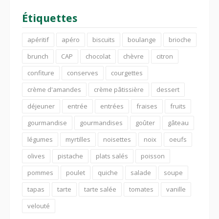
Étiquettes
apéritif
apéro
biscuits
boulange
brioche
brunch
CAP
chocolat
chèvre
citron
confiture
conserves
courgettes
crème d'amandes
crème pâtissière
dessert
déjeuner
entrée
entrées
fraises
fruits
gourmandise
gourmandises
goûter
gâteau
légumes
myrtilles
noisettes
noix
oeufs
olives
pistache
plats salés
poisson
pommes
poulet
quiche
salade
soupe
tapas
tarte
tarte salée
tomates
vanille
velouté