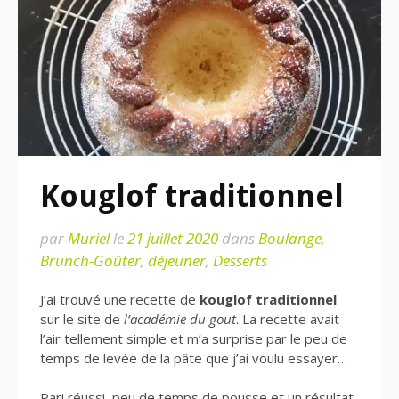
Kouglof traditionnel
par
Muriel
le
21 juillet 2020
dans
Boulange
,
Brunch-Goûter
,
déjeuner
,
Desserts
J’ai trouvé une recette de
kouglof traditionnel
sur le site de
l’académie du gout
. La recette avait
l’air tellement simple et m’a surprise par le peu de
temps de levée de la pâte que j’ai voulu essayer…
Pari réussi, peu de temps de pousse et un résultat