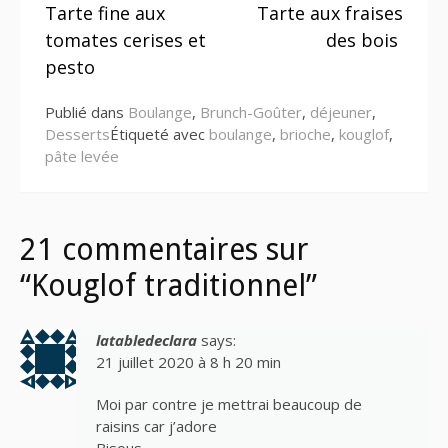
Tarte fine aux
Tarte aux fraises
la
tomates cerises et
des bois
suite
pesto
Publié dans
Boulange
,
Brunch-Goûter
,
déjeuner
,
Desserts
Étiqueté avec
boulange
,
brioche
,
kouglof
,
pâte levée
21 commentaires sur
“Kouglof traditionnel”
latabledeclara
says:
21 juillet 2020 à 8 h 20 min
Moi par contre je mettrai beaucoup de
raisins car j’adore