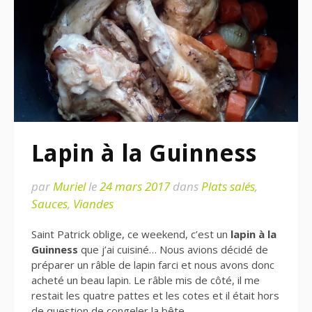
Lapin à la Guinness
par
Muriel
le
24 mars 2017
dans
Plats salés
,
Sauces
,
Viandes
Saint Patrick oblige, ce weekend, c’est un
lapin à la
Guinness
que j’ai cuisiné… Nous avions décidé de
préparer un râble de lapin farci et nous avons donc
acheté un beau lapin. Le râble mis de côté, il me
restait les quatre pattes et les cotes et il était hors
de question de congeler la bête…