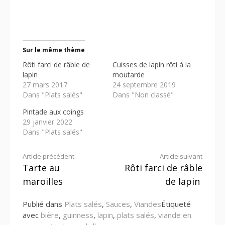
Sur le même thème
Rôti farci de râble de
Cuisses de lapin rôti à la
lapin
moutarde
27 mars 2017
24 septembre 2019
Dans "Plats salés"
Dans "Non classé"
Pintade aux coings
29 janvier 2022
Dans "Plats salés"
Lire
Article précédent
Article suivant
Tarte au
Rôti farci de râble
la
maroilles
de lapin
suite
Publié dans
Plats salés
,
Sauces
,
Viandes
Étiqueté
avec
bière
,
guinness
,
lapin
,
plats salés
,
viande en