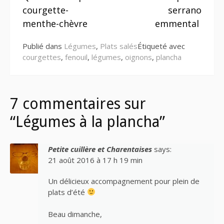
la
courgette-
serrano
suite
menthe-chèvre
emmental
Publié dans
Légumes
,
Plats salés
Étiqueté avec
courgettes
,
fenouil
,
légumes
,
oignons
,
plancha
7 commentaires sur
“Légumes à la plancha”
Petite cuillère et Charentaises
says:
21 août 2016 à 17 h 19 min
Un délicieux accompagnement pour plein de
plats d’été
Beau dimanche,