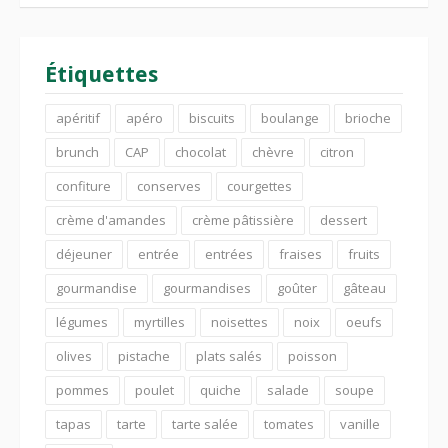
Étiquettes
apéritif
apéro
biscuits
boulange
brioche
brunch
CAP
chocolat
chèvre
citron
confiture
conserves
courgettes
crème d'amandes
crème pâtissière
dessert
déjeuner
entrée
entrées
fraises
fruits
gourmandise
gourmandises
goûter
gâteau
légumes
myrtilles
noisettes
noix
oeufs
olives
pistache
plats salés
poisson
pommes
poulet
quiche
salade
soupe
tapas
tarte
tarte salée
tomates
vanille