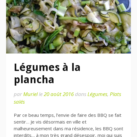
Légumes à la
plancha
par
Muriel
le
20 août 2016
dans
Légumes
,
Plats
salés
Par ce beau temps, l’envie de faire des BBQ se fait
sentir… Je vis désormais en ville et
malheureusement dans ma résidence, les BBQ sont
interdits… à mon très grand désespoir, moi qui suis