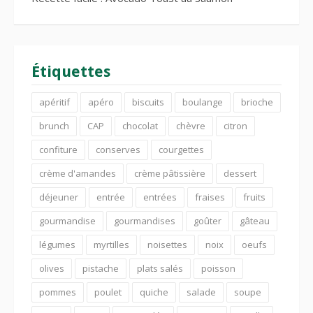
Étiquettes
apéritif
apéro
biscuits
boulange
brioche
brunch
CAP
chocolat
chèvre
citron
confiture
conserves
courgettes
crème d'amandes
crème pâtissière
dessert
déjeuner
entrée
entrées
fraises
fruits
gourmandise
gourmandises
goûter
gâteau
légumes
myrtilles
noisettes
noix
oeufs
olives
pistache
plats salés
poisson
pommes
poulet
quiche
salade
soupe