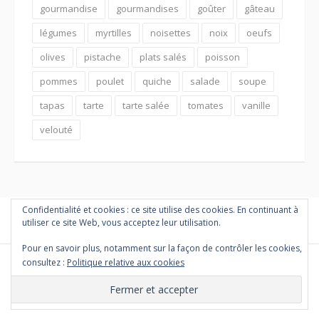
gourmandise
gourmandises
goûter
gâteau
légumes
myrtilles
noisettes
noix
oeufs
olives
pistache
plats salés
poisson
pommes
poulet
quiche
salade
soupe
tapas
tarte
tarte salée
tomates
vanille
velouté
Confidentialité et cookies : ce site utilise des cookies. En continuant à
utiliser ce site Web, vous acceptez leur utilisation.
Pour en savoir plus, notamment sur la façon de contrôler les cookies,
consultez :
Politique relative aux cookies
Copyright © 2026 PETITES MARMITES ET COMPAGNIE. Tous droits
réservés.
Thème Fooding par
FRT