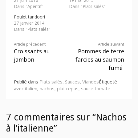
21 juin 2016
19 mai 2015
Dans "Apéritif"
Dans "Plats salés"
Poulet tandoori
27 janvier 2014
Dans "Plats salés"
Lire
Article précédent
Article suivant
Croissants au
Pommes de terre
la
jambon
farcies au saumon
suite
fumé
Publié dans
Plats salés
,
Sauces
,
Viandes
Étiqueté
avec
italien
,
nachos
,
plat repas
,
sauce tomate
7 commentaires sur “Nachos
à l’italienne”