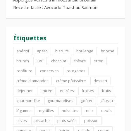
Recette facile : Avocado Toast au Saumon
Étiquettes
apéritif
apéro
biscuits
boulange
brioche
brunch
CAP
chocolat
chèvre
citron
confiture
conserves
courgettes
crème d'amandes
crème pâtissière
dessert
déjeuner
entrée
entrées
fraises
fruits
gourmandise
gourmandises
goûter
gâteau
légumes
myrtilles
noisettes
noix
oeufs
olives
pistache
plats salés
poisson
pommes
poulet
quiche
salade
soupe