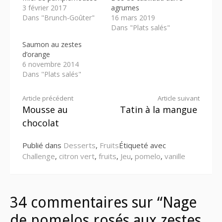
3 février 2017
agrumes
Dans "Brunch-Goûter"
16 mars 2019
Dans "Plats salés"
Saumon au zestes
d’orange
6 novembre 2014
Dans "Plats salés"
Lire
Article précédent
Article suivant
Mousse au
Tatin à la mangue
la
chocolat
suite
Publié dans
Desserts
,
Fruits
Étiqueté avec
Challenge
,
citron vert
,
fruits
,
Jeu
,
pomelo
,
vanille
34 commentaires sur “Nage
de pomelos rosés aux zestes