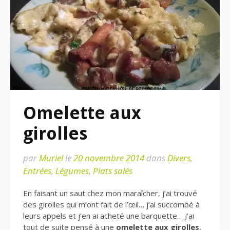
Omelette aux
girolles
par
Muriel
le
20 novembre 2014
dans
Divers
,
Entrées
,
Légumes
,
Plats salés
En faisant un saut chez mon maraîcher, j’ai trouvé
des girolles qui m’ont fait de l’œil… j’ai succombé à
leurs appels et j’en ai acheté une barquette… J’ai
tout de suite pensé à une
omelette aux girolles
,