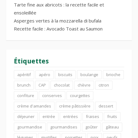
Tarte fine aux abricots : la recette facile et
ensoleillée
Asperges vertes à la mozzarella di bufala
Recette facile : Avocado Toast au Saumon
Étiquettes
apéritif
apéro
biscuits
boulange
brioche
brunch
CAP
chocolat
chèvre
citron
confiture
conserves
courgettes
crème d'amandes
crème pâtissière
dessert
déjeuner
entrée
entrées
fraises
fruits
gourmandise
gourmandises
goûter
gâteau
légumes
myrtilles
noisettes
noix
oeufs