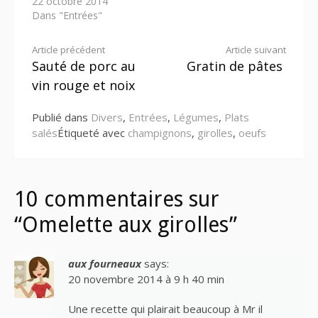
22 octobre 2014
Dans "Entrées"
Lire
Article précédent
Article suivant
Sauté de porc au
Gratin de pâtes
la
vin rouge et noix
suite
Publié dans
Divers
,
Entrées
,
Légumes
,
Plats
salés
Étiqueté avec
champignons
,
girolles
,
oeufs
10 commentaires sur
“Omelette aux girolles”
aux fourneaux
says:
20 novembre 2014 à 9 h 40 min
Une recette qui plairait beaucoup à Mr il