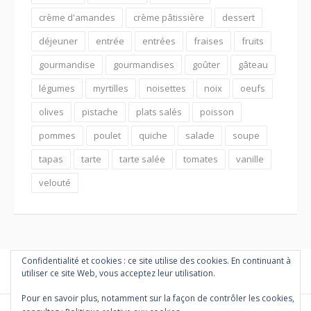
crème d'amandes
crème pâtissière
dessert
déjeuner
entrée
entrées
fraises
fruits
gourmandise
gourmandises
goûter
gâteau
légumes
myrtilles
noisettes
noix
oeufs
olives
pistache
plats salés
poisson
pommes
poulet
quiche
salade
soupe
tapas
tarte
tarte salée
tomates
vanille
velouté
Confidentialité et cookies : ce site utilise des cookies. En continuant à
utiliser ce site Web, vous acceptez leur utilisation.
Pour en savoir plus, notamment sur la façon de contrôler les cookies,