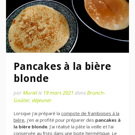
Pancakes à la bière
blonde
par
Muriel
le
19 mars 2021
dans
Brunch-
Goûter
,
déjeuner
Lorsque j’ai préparé la
compote de framboises à la
bière
, j’en ai profité pour préparer des
pancakes à
la bière blonde
. J’ai réalisé la pâte la veille et l’ai
conservée au frigo dans une boite hermétique. Le