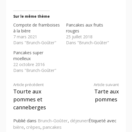
Sur le même thème
Compote de framboises
Pancakes aux fruits
à la bière
rouges
7 mars 2021
25 juillet 2018
Dans "Brunch-Goûter"
Dans "Brunch-Goûter"
Pancakes super
moelleux
22 octobre 2016
Dans "Brunch-Goûter"
Lire
Article précédent
Article suivant
Tourte aux
Tarte aux
la
pommes et
pommes
suite
canneberges
Publié dans
Brunch-Goûter
,
déjeuner
Étiqueté avec
bière
,
crèpes
,
pancakes