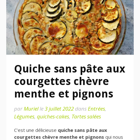
Quiche sans pâte aux
courgettes chèvre
menthe et pignons
par
Muriel
le
3 juillet 2022
dans
Entrées
,
Légumes
,
quiches-cakes
,
Tartes salées
C’est une délicieuse
quiche sans pâte aux
courgettes chèvre menthe et pignons
qui nous