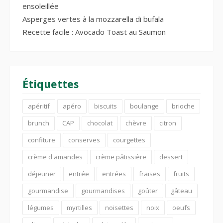
ensoleillée
Asperges vertes à la mozzarella di bufala
Recette facile : Avocado Toast au Saumon
Étiquettes
apéritif
apéro
biscuits
boulange
brioche
brunch
CAP
chocolat
chèvre
citron
confiture
conserves
courgettes
crème d'amandes
crème pâtissière
dessert
déjeuner
entrée
entrées
fraises
fruits
gourmandise
gourmandises
goûter
gâteau
légumes
myrtilles
noisettes
noix
oeufs