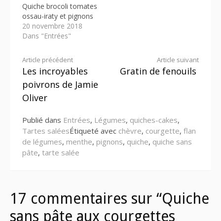
Quiche brocoli tomates
ossau-iraty et pignons
20 novembre 2018
Dans "Entrées"
Lire
Article précédent
Article suivant
Les incroyables
Gratin de fenouils
la
poivrons de Jamie
suite
Oliver
Publié dans
Entrées
,
Légumes
,
quiches-cakes
,
Tartes salées
Étiqueté avec
chèvre
,
courgette
,
flan
de légumes
,
menthe
,
pignons
,
quiche
,
quiche sans
pâte
,
tarte salée
17 commentaires sur “Quiche
sans pâte aux courgettes