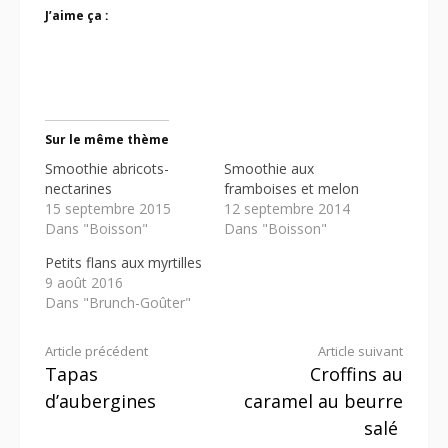
J’aime ça :
Sur le même thème
Smoothie abricots-
Smoothie aux
nectarines
framboises et melon
15 septembre 2015
12 septembre 2014
Dans "Boisson"
Dans "Boisson"
Petits flans aux myrtilles
9 août 2016
Dans "Brunch-Goûter"
Lire
Article précédent
Article suivant
Tapas
Croffins au
la
d’aubergines
caramel au beurre
suite
salé