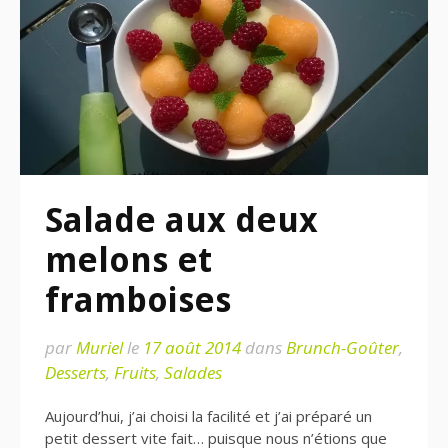
Salade aux deux
melons et
framboises
par
Muriel
le
17 août 2014
dans
Brunch-Goûter
,
Desserts
,
Fruits
,
Salades
Aujourd’hui, j’ai choisi la facilité et j’ai préparé un
petit dessert vite fait… puisque nous n’étions que