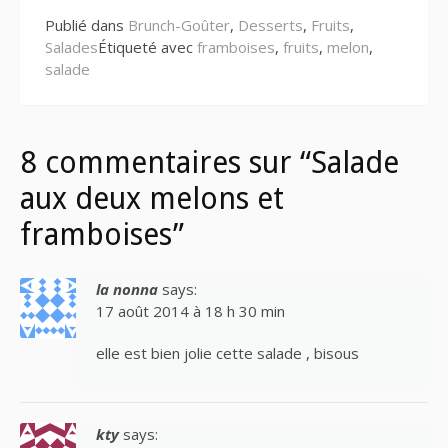
Publié dans
Brunch-Goûter
,
Desserts
,
Fruits
,
Salades
Étiqueté avec
framboises
,
fruits
,
melon
,
salade
8 commentaires sur “Salade
aux deux melons et
framboises”
la nonna
says:
17 août 2014 à 18 h 30 min
elle est bien jolie cette salade , bisous
kty
says: