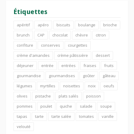
Étiquettes
apéritif
apéro
biscuits
boulange
brioche
brunch
CAP
chocolat
chèvre
citron
confiture
conserves
courgettes
crème d'amandes
crème pâtissière
dessert
déjeuner
entrée
entrées
fraises
fruits
gourmandise
gourmandises
goûter
gâteau
légumes
myrtilles
noisettes
noix
oeufs
olives
pistache
plats salés
poisson
pommes
poulet
quiche
salade
soupe
tapas
tarte
tarte salée
tomates
vanille
velouté