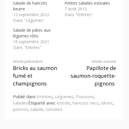
Salade de haricots
Petites salades estivales
beurre
7 août 2015
12 septembre 2022
Dans "Entrées"
Dans "Légumes"
Salade de pâtes aux
légumes rôtis
18 septembre 2021
Dans "Entrées"
Lire
Article précédent
Article suivant
Bricks au saumon
Papillote de
la
fumé et
saumon-roquette-
suite
champignons
pignons
Publié dans
Entrées
,
Légumes
,
Poissons
,
Salades
Étiqueté avec
entrée
,
haricots secs
,
olives
,
poivron
,
salade
,
tomates