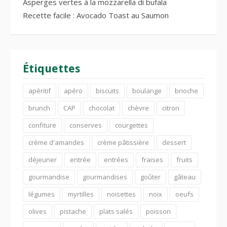
Asperges vertes à la mozzarella di bufala
Recette facile : Avocado Toast au Saumon
Étiquettes
apéritif
apéro
biscuits
boulange
brioche
brunch
CAP
chocolat
chèvre
citron
confiture
conserves
courgettes
crème d'amandes
crème pâtissière
dessert
déjeuner
entrée
entrées
fraises
fruits
gourmandise
gourmandises
goûter
gâteau
légumes
myrtilles
noisettes
noix
oeufs
olives
pistache
plats salés
poisson