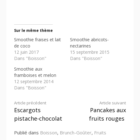
Sur le même thème
Smoothie fraises et lait
Smoothie abricots-
de coco
nectarines
12 juin 2017
15 septembre 2015
Dans "Boisson"
Dans "Boisson"
Smoothie aux
framboises et melon
12 septembre 2014
Dans "Boisson"
Lire
Article précédent
Article suivant
Escargots
Pancakes aux
la
pistache-chocolat
fruits rouges
suite
Publié dans
Boisson
,
Brunch-Goûter
,
Fruits