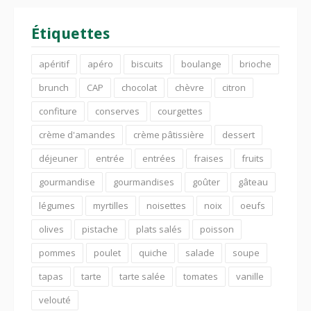
Étiquettes
apéritif
apéro
biscuits
boulange
brioche
brunch
CAP
chocolat
chèvre
citron
confiture
conserves
courgettes
crème d'amandes
crème pâtissière
dessert
déjeuner
entrée
entrées
fraises
fruits
gourmandise
gourmandises
goûter
gâteau
légumes
myrtilles
noisettes
noix
oeufs
olives
pistache
plats salés
poisson
pommes
poulet
quiche
salade
soupe
tapas
tarte
tarte salée
tomates
vanille
velouté