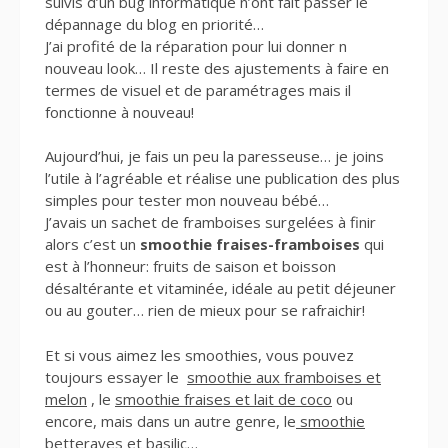
suivis d’un bug informatique n’ont fait passer le
dépannage du blog en priorité…
J’ai profité de la réparation pour lui donner n
nouveau look… Il reste des ajustements à faire en
termes de visuel et de paramétrages mais il
fonctionne à nouveau!
Aujourd’hui, je fais un peu la paresseuse… je joins
l’utile à l’agréable et réalise une publication des plus
simples pour tester mon nouveau bébé…
J’avais un sachet de framboises surgelées à finir
alors c’est un
smoothie fraises-framboises
qui
est à l’honneur: fruits de saison et boisson
désaltérante et vitaminée, idéale au petit déjeuner
ou au gouter… rien de mieux pour se rafraichir!
Et si vous aimez les smoothies, vous pouvez
toujours essayer le
s
moothie aux framboises et
melon
, le
smoothie fraises et lait de coco
ou
encore, mais dans un autre genre, le
smoothie
betteraves et basilic
…