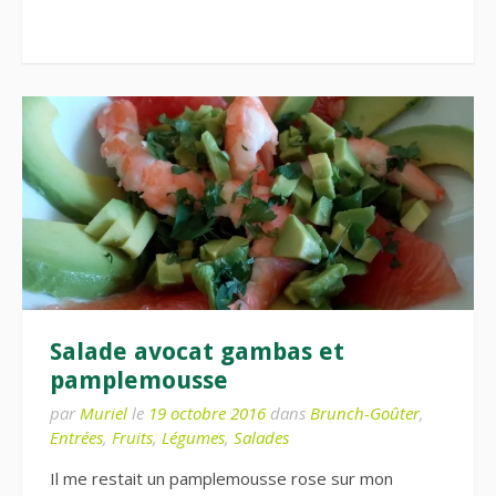
Salade avocat gambas et
pamplemousse
par
Muriel
le
19 octobre 2016
dans
Brunch-Goûter
,
Entrées
,
Fruits
,
Légumes
,
Salades
Il me restait un pamplemousse rose sur mon