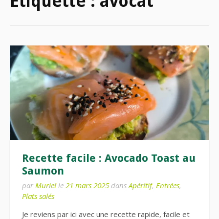
Étiquette :
avocat
Recette facile : Avocado Toast au
Saumon
par
Muriel
le
21 mars 2025
dans
Apéritif
,
Entrées
,
Plats salés
Je reviens par ici avec une recette rapide, facile et