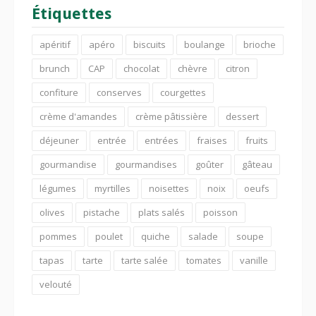
Étiquettes
apéritif
apéro
biscuits
boulange
brioche
brunch
CAP
chocolat
chèvre
citron
confiture
conserves
courgettes
crème d'amandes
crème pâtissière
dessert
déjeuner
entrée
entrées
fraises
fruits
gourmandise
gourmandises
goûter
gâteau
légumes
myrtilles
noisettes
noix
oeufs
olives
pistache
plats salés
poisson
pommes
poulet
quiche
salade
soupe
tapas
tarte
tarte salée
tomates
vanille
velouté