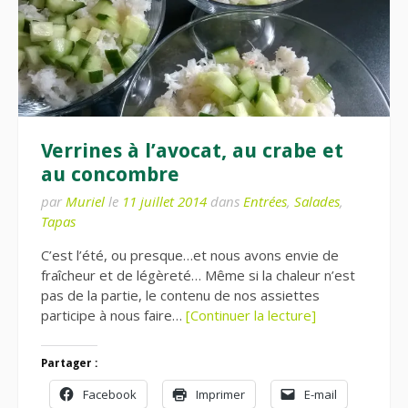
Verrines à l’avocat, au crabe et
au concombre
par
Muriel
le
11 juillet 2014
dans
Entrées
,
Salades
,
Tapas
C’est l’été, ou presque…et nous avons envie de
fraîcheur et de légèreté… Même si la chaleur n’est
pas de la partie, le contenu de nos assiettes
participe à nous faire…
[Continuer la lecture]
Partager :
Facebook
Imprimer
E-mail