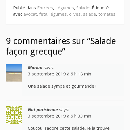
Publié dans
Entrées
,
Légumes
,
Salades
Étiqueté
avec
avocat
,
feta
,
légumes
,
olives
,
salade
,
tomates
9 commentaires sur “Salade
façon grecque”
Marion
says:
3 septembre 2019 à 6 h 18 min
Une salade sympa et gourmande !
Not parisienne
says:
3 septembre 2019 à 6 h 33 min
Coucou, j’adore cette salade, je la trouve