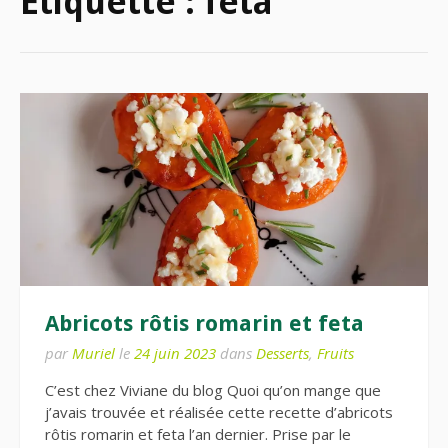
Étiquette :
feta
Abricots rôtis romarin et feta
par
Muriel
le
24 juin 2023
dans
Desserts
,
Fruits
C’est chez Viviane du blog Quoi qu’on mange que
j’avais trouvée et réalisée cette recette d’abricots
rôtis romarin et feta l’an dernier. Prise par le