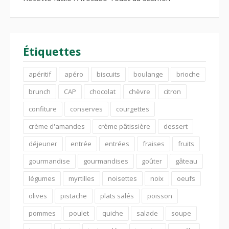
Étiquettes
apéritif
apéro
biscuits
boulange
brioche
brunch
CAP
chocolat
chèvre
citron
confiture
conserves
courgettes
crème d'amandes
crème pâtissière
dessert
déjeuner
entrée
entrées
fraises
fruits
gourmandise
gourmandises
goûter
gâteau
légumes
myrtilles
noisettes
noix
oeufs
olives
pistache
plats salés
poisson
pommes
poulet
quiche
salade
soupe