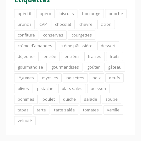
apéritif
apéro
biscuits
boulange
brioche
brunch
CAP
chocolat
chèvre
citron
confiture
conserves
courgettes
crème d'amandes
crème pâtissière
dessert
déjeuner
entrée
entrées
fraises
fruits
gourmandise
gourmandises
goûter
gâteau
légumes
myrtilles
noisettes
noix
oeufs
olives
pistache
plats salés
poisson
pommes
poulet
quiche
salade
soupe
tapas
tarte
tarte salée
tomates
vanille
velouté