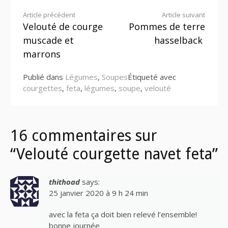
Lire
Article précédent
Article suivant
Velouté de courge
Pommes de terre
la
muscade et
hasselback
suite
marrons
Publié dans
Légumes
,
Soupes
Étiqueté avec
courgettes
,
feta
,
légumes
,
soupe
,
velouté
16 commentaires sur
“Velouté courgette navet feta”
thithoad
says:
25 janvier 2020 à 9 h 24 min
avec la feta ça doit bien relevé l’ensemble!
bonne journée