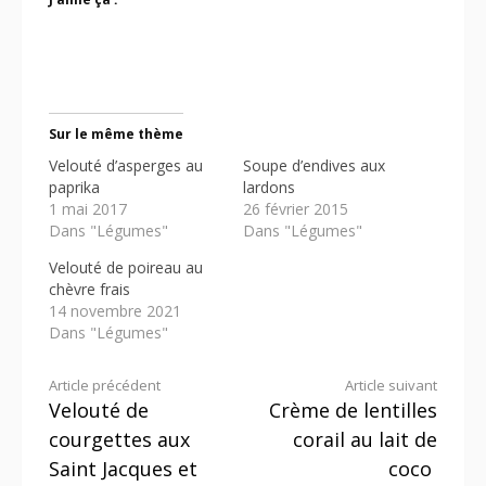
J’aime ça :
Sur le même thème
Velouté d’asperges au
Soupe d’endives aux
paprika
lardons
1 mai 2017
26 février 2015
Dans "Légumes"
Dans "Légumes"
Velouté de poireau au
chèvre frais
14 novembre 2021
Dans "Légumes"
Lire
Article précédent
Article suivant
Velouté de
Crème de lentilles
la
courgettes aux
corail au lait de
suite
Saint Jacques et
coco