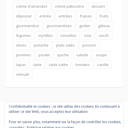
crème d'amandes
crème pâtissière
dessert
déjeuner
entrée
entrées
fraises
fruits
gourmandise
gourmandises
goûter
gâteau
légumes
myrtilles
noisettes
noix
oeufs
olives
pistache
plats salés
poisson
pommes
poulet
quiche
salade
soupe
tapas
tarte
tarte salée
tomates
vanille
velouté
Confidentialité et cookies : ce site utilise des cookies. En continuant à
utiliser ce site Web, vous acceptez leur utilisation.
Pour en savoir plus, notamment sur la façon de contrôler les cookies,
consultez :
Politique relative aux cookies