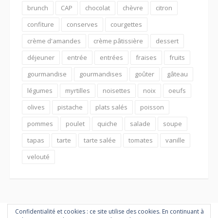
brunch
CAP
chocolat
chèvre
citron
confiture
conserves
courgettes
crème d'amandes
crème pâtissière
dessert
déjeuner
entrée
entrées
fraises
fruits
gourmandise
gourmandises
goûter
gâteau
légumes
myrtilles
noisettes
noix
oeufs
olives
pistache
plats salés
poisson
pommes
poulet
quiche
salade
soupe
tapas
tarte
tarte salée
tomates
vanille
velouté
Confidentialité et cookies : ce site utilise des cookies. En continuant à