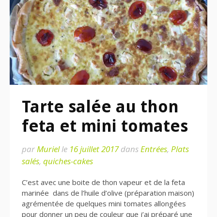
Tarte salée au thon
feta et mini tomates
par
Muriel
le
16 juillet 2017
dans
Entrées
,
Plats
salés
,
quiches-cakes
C’est avec une boite de thon vapeur et de la feta
marinée dans de l’huile d’olive (préparation maison)
agrémentée de quelques mini tomates allongées
pour donner un peu de couleur que j’ai préparé une