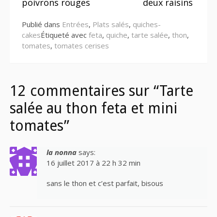
poivrons rouges
deux raisins
suite
Publié dans
Entrées
,
Plats salés
,
quiches-
cakes
Étiqueté avec
feta
,
quiche
,
tarte salée
,
thon
,
tomates
,
tomates cerises
12 commentaires sur “Tarte
salée au thon feta et mini
tomates”
la nonna
says:
16 juillet 2017 à 22 h 32 min
sans le thon et c’est parfait, bisous