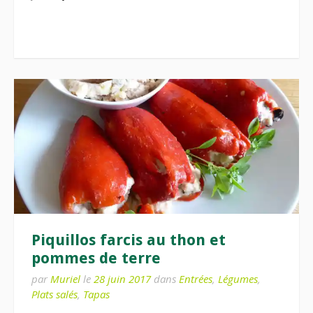
Piquillos farcis au thon et
pommes de terre
par
Muriel
le
28 juin 2017
dans
Entrées
,
Légumes
,
Plats salés
,
Tapas