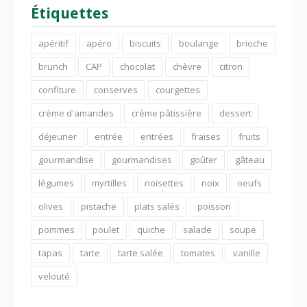
Étiquettes
apéritif
apéro
biscuits
boulange
brioche
brunch
CAP
chocolat
chèvre
citron
confiture
conserves
courgettes
crème d'amandes
crème pâtissière
dessert
déjeuner
entrée
entrées
fraises
fruits
gourmandise
gourmandises
goûter
gâteau
légumes
myrtilles
noisettes
noix
oeufs
olives
pistache
plats salés
poisson
pommes
poulet
quiche
salade
soupe
tapas
tarte
tarte salée
tomates
vanille
velouté