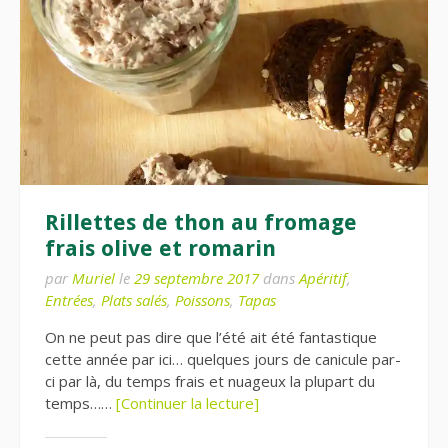
Rillettes de thon au fromage
frais olive et romarin
par
Muriel
le
29 septembre 2017
dans
Apéritif
,
Entrées
,
Plats salés
,
Poissons
,
Tapas
On ne peut pas dire que l’été ait été fantastique
cette année par ici… quelques jours de canicule par-
ci par là, du temps frais et nuageux la plupart du
temps……
[Continuer la lecture]