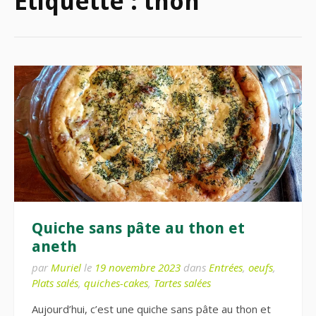
Étiquette :
thon
Quiche sans pâte au thon et
aneth
par
Muriel
le
19 novembre 2023
dans
Entrées
,
oeufs
,
Plats salés
,
quiches-cakes
,
Tartes salées
Aujourd’hui, c’est une quiche sans pâte au thon et