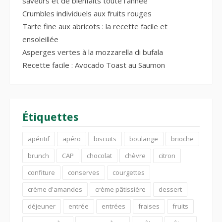
saveurs et de bienfaits toute l’année
Crumbles individuels aux fruits rouges
Tarte fine aux abricots : la recette facile et
ensoleillée
Asperges vertes à la mozzarella di bufala
Recette facile : Avocado Toast au Saumon
Étiquettes
apéritif
apéro
biscuits
boulange
brioche
brunch
CAP
chocolat
chèvre
citron
confiture
conserves
courgettes
crème d'amandes
crème pâtissière
dessert
déjeuner
entrée
entrées
fraises
fruits