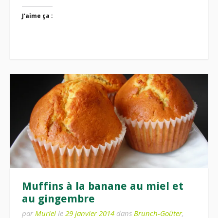
J’aime ça :
Muffins à la banane au miel et
au gingembre
par
Muriel
le
29 janvier 2014
dans
Brunch-Goûter
,