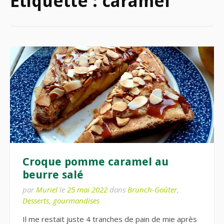
Étiquette :
caramel
Croque pomme caramel au
beurre salé
par
Muriel
le
25 mai 2022
dans
Brunch-Goûter
,
Desserts
,
gourmandises
Il me restait juste 4 tranches de pain de mie après