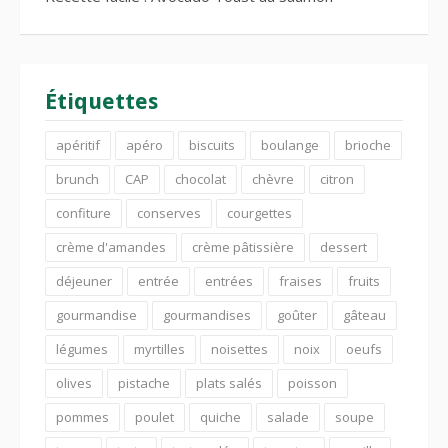
Étiquettes
apéritif
apéro
biscuits
boulange
brioche
brunch
CAP
chocolat
chèvre
citron
confiture
conserves
courgettes
crème d'amandes
crème pâtissière
dessert
déjeuner
entrée
entrées
fraises
fruits
gourmandise
gourmandises
goûter
gâteau
légumes
myrtilles
noisettes
noix
oeufs
olives
pistache
plats salés
poisson
pommes
poulet
quiche
salade
soupe