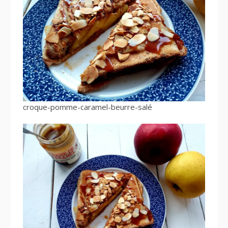
croque-pomme-caramel-beurre-salé