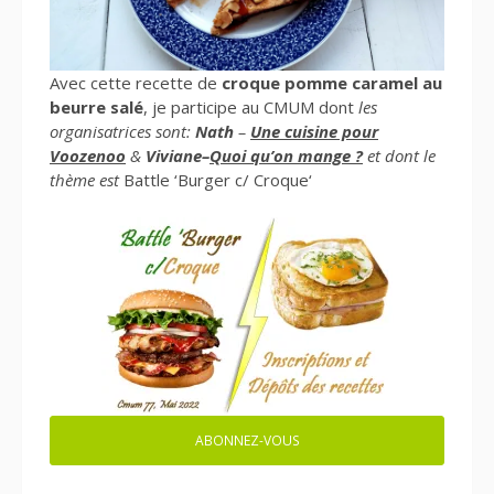
Avec cette recette de
croque pomme caramel au
beurre salé
, je participe au CMUM dont
les
organisatrices sont:
Nath
–
Une cuisine pour
Voozenoo
&
Viviane–
Quoi qu’on mange ?
et dont le
thème est
Battle ‘Burger c/ Croque‘