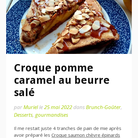
Croque pomme
caramel au beurre
salé
par
Muriel
le
25 mai 2022
dans
Brunch-Goûter
,
Desserts
,
gourmandises
Il me restait juste 4 tranches de pain de mie après
avoir préparé les
Croque saumon chèvre épinards