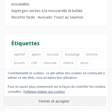
ensoleillée
Asperges vertes à la mozzarella di bufala
Recette facile : Avocado Toast au Saumon
Étiquettes
apéritif
apéro
biscuits
boulange
brioche
brunch
CAP
chocolat
chèvre
citron
confiture
conserves
courgettes
Confidentialité et cookies : ce site utilise des cookies. En continuant à
utiliser ce site Web, vous acceptez leur utilisation.
crème d'amandes
crème pâtissière
dessert
Pour en savoir plus, notamment sur la façon de contrôler les cookies,
déjeuner
entrée
entrées
fraises
fruits
consultez :
Politique relative aux cookies
gourmandise
gourmandises
goûter
gâteau
légumes
myrtilles
noisettes
noix
oeufs