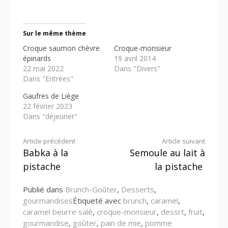
Sur le même thème
Croque saumon chèvre
Croque-monsieur
épinards
19 avril 2014
22 mai 2022
Dans "Divers"
Dans "Entrées"
Gaufres de Liège
22 février 2023
Dans "déjeuner"
Lire
Article précédent
Article suivant
Babka à la
Semoule au lait à
la
pistache
la pistache
suite
Publié dans
Brunch-Goûter
,
Desserts
,
gourmandises
Étiqueté avec
brunch
,
caramel
,
caramel beurre salé
,
croque-monsieur
,
dessrt
,
fruit
,
gourmandise
,
goûter
,
pain de mie
,
pomme