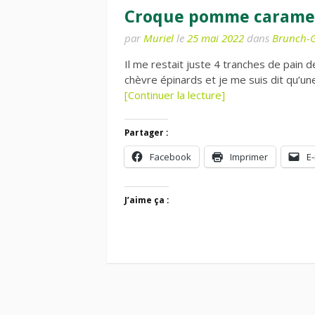
Croque pomme caramel
par
Muriel
le
25 mai 2022
dans
Brunch-G
Il me restait juste 4 tranches de pain
chèvre épinards et je me suis dit qu’u
[Continuer la lecture]
Partager :
Facebook
Imprimer
E-
J’aime ça :