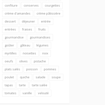
confiture
conserves
courgettes
crème d'amandes
crème pâtissière
dessert
déjeuner
entrée
entrées
fraises
fruits
gourmandise
gourmandises
goûter
gâteau
légumes
myrtilles
noisettes
noix
oeufs
olives
pistache
plats salés
poisson
pommes
poulet
quiche
salade
soupe
tapas
tarte
tarte salée
tomates
vanille
velouté