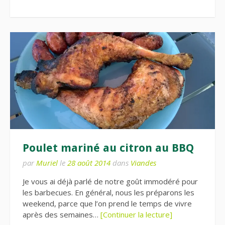
Poulet mariné au citron au BBQ
par
Muriel
le
28 août 2014
dans
Viandes
Je vous ai déjà parlé de notre goût immodéré pour
les barbecues. En général, nous les préparons les
weekend, parce que l’on prend le temps de vivre
après des semaines…
[Continuer la lecture]