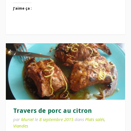
J’aime ça :
Travers de porc au citron
par
Muriel
le
8 septembre 2015
dans
Plats salés
,
Viandes