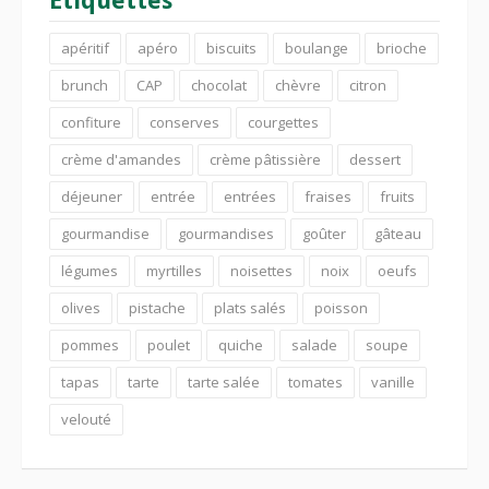
Étiquettes
apéritif
apéro
biscuits
boulange
brioche
brunch
CAP
chocolat
chèvre
citron
confiture
conserves
courgettes
crème d'amandes
crème pâtissière
dessert
déjeuner
entrée
entrées
fraises
fruits
gourmandise
gourmandises
goûter
gâteau
légumes
myrtilles
noisettes
noix
oeufs
olives
pistache
plats salés
poisson
pommes
poulet
quiche
salade
soupe
tapas
tarte
tarte salée
tomates
vanille
velouté