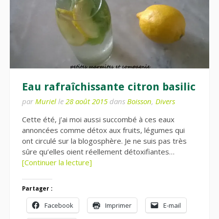
Eau rafraîchissante citron basilic
par
Muriel
le
28 août 2015
dans
Boisson
,
Divers
Cette été, j’ai moi aussi succombé à ces eaux
annoncées comme détox aux fruits, légumes qui
ont circulé sur la blogosphère. Je ne suis pas très
sûre qu’elles oient réellement détoxifiantes…
[Continuer la lecture]
Partager :
Facebook
Imprimer
E-mail