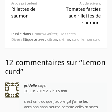
Lire
Article précédent
Article suivant
Rillettes de
Tomates farcies
la
saumon
aux rillettes de
suite
saumon
Publié dans
Brunch-Goûter
,
Desserts
,
Divers
Étiqueté avec
citron
,
crème
,
curd
,
lemon curd
12 commentaires sur “Lemon
curd”
gridelle
says:
20 juin 2015 à 7 h 15 min
c’est un truc que j’adore ça! j’aime les
versions sans beurre comme celle-ci! bises