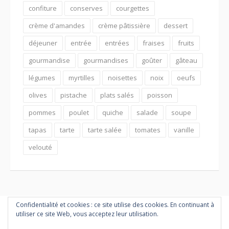
confiture
conserves
courgettes
crème d'amandes
crème pâtissière
dessert
déjeuner
entrée
entrées
fraises
fruits
gourmandise
gourmandises
goûter
gâteau
légumes
myrtilles
noisettes
noix
oeufs
olives
pistache
plats salés
poisson
pommes
poulet
quiche
salade
soupe
tapas
tarte
tarte salée
tomates
vanille
velouté
Confidentialité et cookies : ce site utilise des cookies. En continuant à
utiliser ce site Web, vous acceptez leur utilisation.