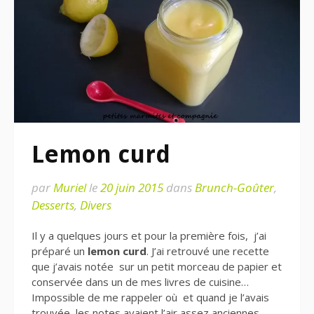
Lemon curd
par
Muriel
le
20 juin 2015
dans
Brunch-Goûter
,
Desserts
,
Divers
Il y a quelques jours et pour la première fois, j’ai
préparé un
lemon curd
. J’ai retrouvé une recette
que j’avais notée sur un petit morceau de papier et
conservée dans un de mes livres de cuisine…
Impossible de me rappeler où et quand je l’avais
trouvée, les notes avaient l’air assez anciennes…