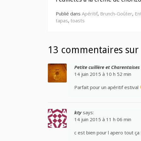
la
Publié dans
Apéritif
,
Brunch-Goûter
,
En
suite
tapas
,
toasts
13 commentaires sur 
Petite cuillère et Charentaises
14 juin 2015 à 10 h 52 min
Parfait pour un apéritif estival
kty
says:
14 juin 2015 à 11 h 06 min
c est bien pour l apero tout ça !!