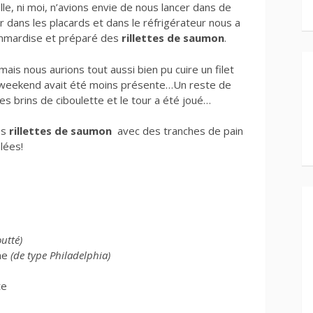
ille, ni moi, n’avions envie de nous lancer dans de
 dans les placards et dans le réfrigérateur nous a
emmardise et préparé des
rillettes de saumon
.
ais nous aurions tout aussi bien pu cuire un filet
u weekend avait été moins présente…Un reste de
es brins de ciboulette et le tour a été joué…
es
rillettes de saumon
avec des tranches de pain
lées!
outté)
ème
(de type Philadelphia)
te