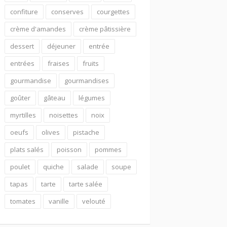
confiture
conserves
courgettes
crème d'amandes
crème pâtissière
dessert
déjeuner
entrée
entrées
fraises
fruits
gourmandise
gourmandises
goûter
gâteau
légumes
myrtilles
noisettes
noix
oeufs
olives
pistache
plats salés
poisson
pommes
poulet
quiche
salade
soupe
tapas
tarte
tarte salée
tomates
vanille
velouté