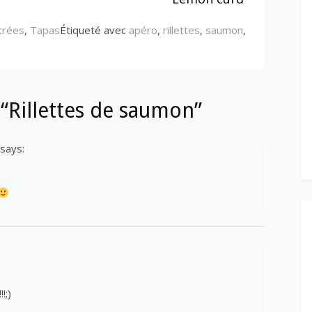
trées
,
Tapas
Étiqueté avec
apéro
,
rillettes
,
saumon
,
“Rillettes de saumon”
says:
!;)