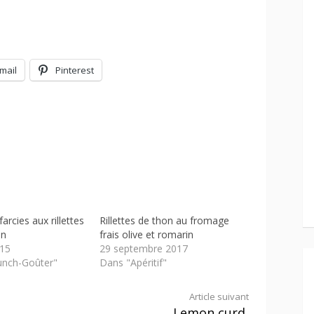
mail
Pinterest
rcies aux rillettes
Rillettes de thon au fromage
on
frais olive et romarin
015
29 septembre 2017
unch-Goûter"
Dans "Apéritif"
Article suivant
o
Lemon curd