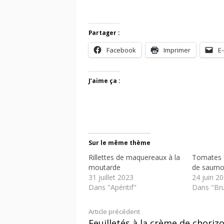
Partager :
Facebook
Imprimer
E-
J’aime ça :
Sur le même thème
Rillettes de maquereaux à la
Tomates fa
moutarde
de saum
31 juillet 2023
24 juin 2
Dans "Apéritif"
Dans "Br
Lire
Article précédent
Feuilletés à la crème de choriz