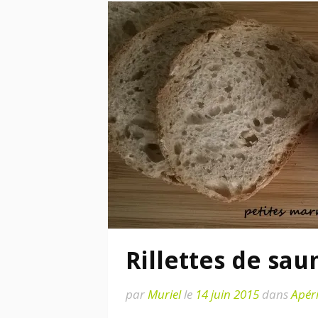
Rillettes de sa
par
Muriel
le
14 juin 2015
dans
Apéri