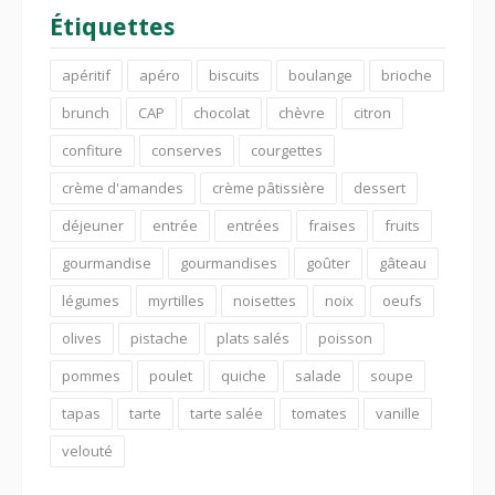
Étiquettes
apéritif
apéro
biscuits
boulange
brioche
brunch
CAP
chocolat
chèvre
citron
confiture
conserves
courgettes
crème d'amandes
crème pâtissière
dessert
déjeuner
entrée
entrées
fraises
fruits
gourmandise
gourmandises
goûter
gâteau
légumes
myrtilles
noisettes
noix
oeufs
olives
pistache
plats salés
poisson
pommes
poulet
quiche
salade
soupe
tapas
tarte
tarte salée
tomates
vanille
velouté