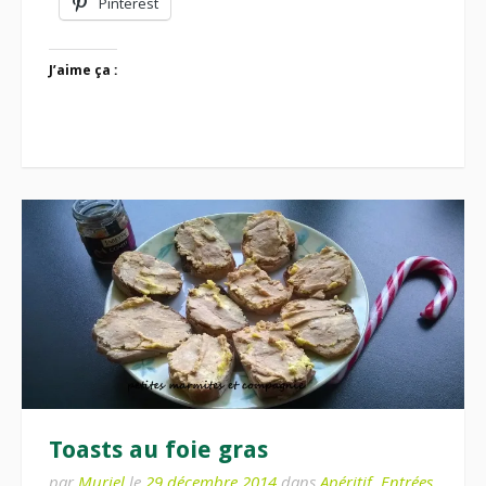
Pinterest
J’aime ça :
Toasts au foie gras
par
Muriel
le
29 décembre 2014
dans
Apéritif
,
Entrées