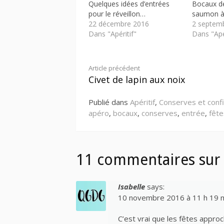
Quelques idées d’entrées
Bocaux de 
pour le réveillon…
saumon à 
22 décembre 2016
2 septem
Dans "Apéritif"
Dans "Apér
Lire
Article précédent
Civet de lapin aux noix
la
Publié dans
Apéritif
,
Conserves et conf
suite
apéro
,
bocaux
,
conserves
,
entrée
,
fête
11 commentaires sur 
Isabelle
says:
10 novembre 2016 à 11 h 19 
C’est vrai que les fêtes appro