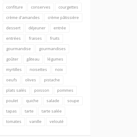
confiture
conserves
courgettes
crème d'amandes
crème pâtissière
dessert
déjeuner
entrée
entrées
fraises
fruits
gourmandise
gourmandises
goûter
gâteau
légumes
myrtilles
noisettes
noix
oeufs
olives
pistache
plats salés
poisson
pommes
poulet
quiche
salade
soupe
tapas
tarte
tarte salée
tomates
vanille
velouté