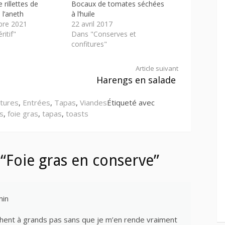
rillettes de
Bocaux de tomates séchées
l’aneth
à l’huile
bre 2021
22 avril 2017
itif"
Dans "Conserves et
confitures"
Article suivant
Harengs en salade
itures
,
Entrées
,
Tapas
,
Viandes
Étiqueté avec
s
,
foie gras
,
tapas
,
toasts
“Foie gras en conserve”
min
chent à grands pas sans que je m’en rende vraiment