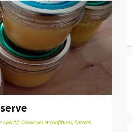
nserve
s
Apéritif
,
Conserves et confitures
,
Entrées
,