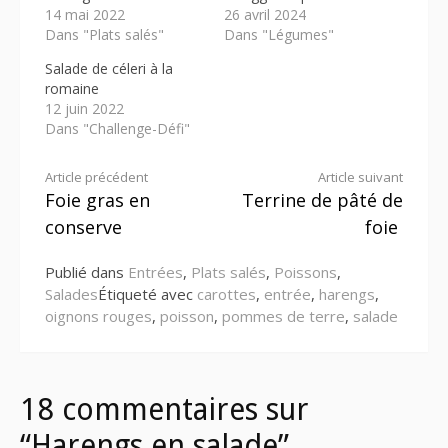
14 mai 2022
26 avril 2024
Dans "Plats salés"
Dans "Légumes"
Salade de céleri à la
romaine
12 juin 2022
Dans "Challenge-Défi"
Lire
Article précédent
Article suivant
Foie gras en
Terrine de pâté de
la
conserve
foie
suite
Publié dans
Entrées
,
Plats salés
,
Poissons
,
Salades
Étiqueté avec
carottes
,
entrée
,
harengs
,
oignons rouges
,
poisson
,
pommes de terre
,
salade
18 commentaires sur
“Harengs en salade”