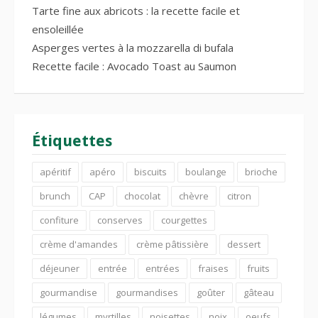
Tarte fine aux abricots : la recette facile et
ensoleillée
Asperges vertes à la mozzarella di bufala
Recette facile : Avocado Toast au Saumon
Étiquettes
apéritif
apéro
biscuits
boulange
brioche
brunch
CAP
chocolat
chèvre
citron
confiture
conserves
courgettes
crème d'amandes
crème pâtissière
dessert
déjeuner
entrée
entrées
fraises
fruits
gourmandise
gourmandises
goûter
gâteau
légumes
myrtilles
noisettes
noix
oeufs