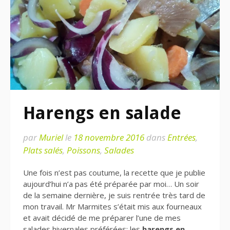
Harengs en salade
par
Muriel
le
18 novembre 2016
dans
Entrées
,
Plats salés
,
Poissons
,
Salades
Une fois n’est pas coutume, la recette que je publie
aujourd’hui n’a pas été préparée par moi… Un soir
de la semaine dernière, je suis rentrée très tard de
mon travail. Mr Marmites s’était mis aux fourneaux
et avait décidé de me préparer l’une de mes
salades hivernales préférées: les
harengs en