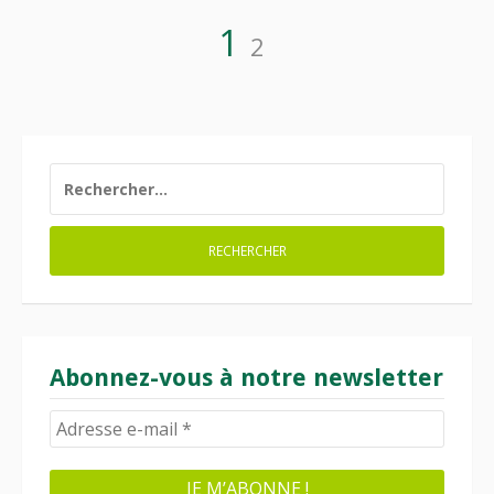
Pagination
Page
Page
1
2
des
publications
RECHERCHER :
Abonnez-vous à notre newsletter