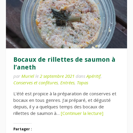
Bocaux de rillettes de saumon à
l’aneth
par
Muriel
le
2 septembre 2021
dans
Apéritif
,
Conserves et confitures
,
Entrées
,
Tapas
L’été est propice à la préparation de conserves et
bocaux en tous genres. J’ai préparé, et dégusté
depuis, il y a quelques temps des bocaux de
rillettes de saumon à…
[Continuer la lecture]
Partager :