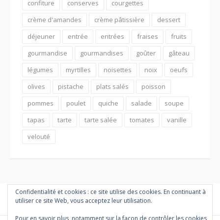
confiture
conserves
courgettes
crème d'amandes
crème pâtissière
dessert
déjeuner
entrée
entrées
fraises
fruits
gourmandise
gourmandises
goûter
gâteau
légumes
myrtilles
noisettes
noix
oeufs
olives
pistache
plats salés
poisson
pommes
poulet
quiche
salade
soupe
tapas
tarte
tarte salée
tomates
vanille
velouté
Confidentialité et cookies : ce site utilise des cookies. En continuant à
utiliser ce site Web, vous acceptez leur utilisation.
Pour en savoir plus, notamment sur la façon de contrôler les cookies,