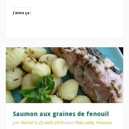
J’aime ça :
Saumon aux graines de fenouil
par
Muriel
le
25 août 2018
dans
Plats salés
,
Poissons