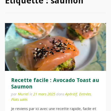
Étiquette :
saumon
Recette facile : Avocado Toast au
Saumon
par
Muriel
le
21 mars 2025
dans
Apéritif
,
Entrées
,
Plats salés
Je reviens par ici avec une recette rapide, facile et