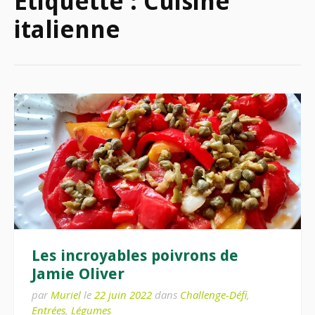
Étiquette :
Cuisine
italienne
Les incroyables poivrons de
Jamie Oliver
par
Muriel
le
22 juin 2022
dans
Challenge-Défi
,
Entrées
,
Légumes