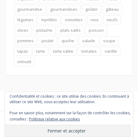
gourmandise
gourmandises
goûter
gâteau
légumes
myrtilles
noisettes
noix
oeufs
olives
pistache
plats salés
poisson
pommes
poulet
quiche
salade
soupe
tapas
tarte
tarte salée
tomates
vanille
velouté
Confidentialité et cookies : ce site utilise des cookies. En continuant à
utiliser ce site Web, vous acceptez leur utilisation.
Pour en savoir plus, notamment sur la façon de contrôler les cookies,
consultez :
Politique relative aux cookies
Copyright © 2026 PETITES MARMITES ET COMPAGNIE. Tous droits
réservés.
Thème Fooding par
FRT