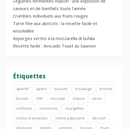
Légumes fermentés maison : une explosion de
saveurs et de bienfaits toute l’année
Crumbles individuels aux fruits rouges
Tarte fine aux abricots : la recette facile et
ensoleillée
Asperges vertes à la mozzarella di bufala
Recette facile : Avocado Toast au Saumon
Étiquettes
apéritif
apéro
biscuits
boulange
brioche
brunch
CAP
chocolat
chèvre
citron
confiture
conserves
courgettes
crème d'amandes
crème pâtissière
dessert
déjeuner
entrée
entrées
fraises
fruits