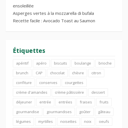
ensoleillée
Asperges vertes à la mozzarella di bufala
Recette facile : Avocado Toast au Saumon
Étiquettes
apéritif
apéro
biscuits
boulange
brioche
brunch
CAP
chocolat
chèvre
citron
confiture
conserves
courgettes
crème d'amandes
crème pâtissière
dessert
déjeuner
entrée
entrées
fraises
fruits
gourmandise
gourmandises
goûter
gâteau
légumes
myrtilles
noisettes
noix
oeufs