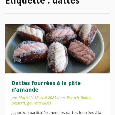
Étiquette :
dattes
Dattes fourrées à la pâte
d’amande
par
Muriel
le
18 avril 2021
dans
Brunch-Goûter
,
Desserts
,
gourmandises
J’apprécie particulièrement les dattes fourrées à la