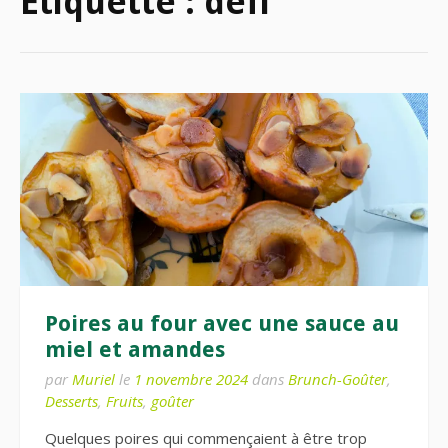
Étiquette :
defi
Poires au four avec une sauce au
miel et amandes
par
Muriel
le
1 novembre 2024
dans
Brunch-Goûter
,
Desserts
,
Fruits
,
goûter
Quelques poires qui commençaient à être trop