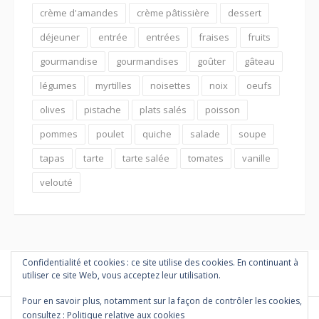
crème d'amandes
crème pâtissière
dessert
déjeuner
entrée
entrées
fraises
fruits
gourmandise
gourmandises
goûter
gâteau
légumes
myrtilles
noisettes
noix
oeufs
olives
pistache
plats salés
poisson
pommes
poulet
quiche
salade
soupe
tapas
tarte
tarte salée
tomates
vanille
velouté
Confidentialité et cookies : ce site utilise des cookies. En continuant à
utiliser ce site Web, vous acceptez leur utilisation.
Pour en savoir plus, notamment sur la façon de contrôler les cookies,
consultez :
Politique relative aux cookies